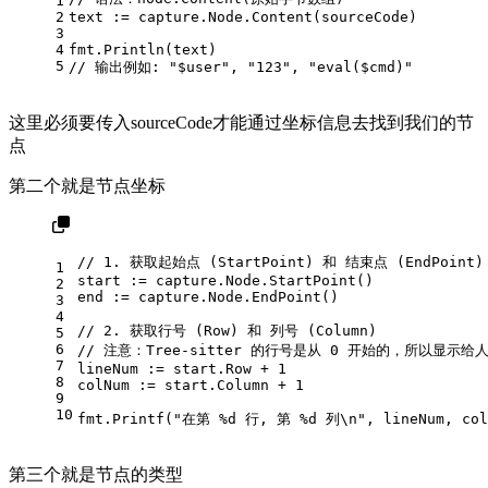
1
2
text := capture.Node.Content(sourceCode)
3
4
fmt.Println(text) 
5
// 输出例如: "$user", "123", "eval($cmd)"
这里必须要传入sourceCode才能通过坐标信息去找到我们的节
点
第二个就是节点坐标
// 1. 获取起始点 (StartPoint) 和 结束点 (EndPoint)
1
start := capture.Node.StartPoint()
2
end := capture.Node.EndPoint()
3
4
// 2. 获取行号 (Row) 和 列号 (Column)
5
6
// 注意：Tree-sitter 的行号是从 0 开始的，所以显示给
7
lineNum := start.Row + 
1
8
colNum := start.Column + 
1
9
10
fmt.Printf(
"在第 %d 行, 第 %d 列\n"
, lineNum, col
第三个就是节点的类型