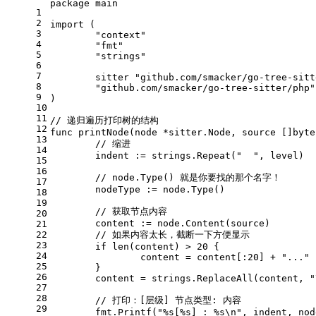
package
 main
1
2
import
 (
3
"context"
4
"fmt"
5
"strings"
6
7
	sitter 
"github.com/smacker/go-tree-sitt
8
"github.com/smacker/go-tree-sitter/php"
9
)
10
11
// 递归遍历打印树的结构
12
func
printNode
(node *sitter.Node, source []
byte
13
// 缩进
14
	indent := strings.Repeat(
"  "
, level)
15
16
// node.Type() 就是你要找的那个名字！
17
	nodeType := node.Type()
18
19
// 获取节点内容
20
	content := node.Content(source)
21
22
// 如果内容太长，截断一下方便显示
23
if
len
(content) > 
20
 {
24
		content = content[:
20
] + 
"..."
25
	}
26
	content = strings.ReplaceAll(content, 
"
27
28
// 打印：[层级] 节点类型: 内容
29
	fmt.Printf(
"%s[%s] : %s\n"
, indent, nod