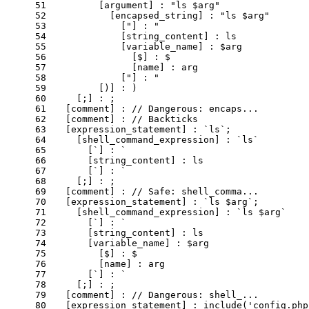
51
        [argument] : "ls $arg"
52
          [encapsed_string] : "ls $arg"
53
            ["] : "
54
            [string_content] : ls
55
            [variable_name] : $arg
56
              [$] : $
57
              [name] : arg
58
            ["] : "
59
        [)] : )
60
    [;] : ;
61
  [comment] : // Dangerous: encaps...
62
  [comment] : // Backticks
63
  [expression_statement] : `ls`;
64
    [shell_command_expression] : `ls`
65
      [`] : `
66
      [string_content] : ls
67
      [`] : `
68
    [;] : ;
69
  [comment] : // Safe: shell_comma...
70
  [expression_statement] : `ls $arg`;
71
    [shell_command_expression] : `ls $arg`
72
      [`] : `
73
      [string_content] : ls
74
      [variable_name] : $arg
75
        [$] : $
76
        [name] : arg
77
      [`] : `
78
    [;] : ;
79
  [comment] : // Dangerous: shell_...
80
  [expression_statement] : include('config.php