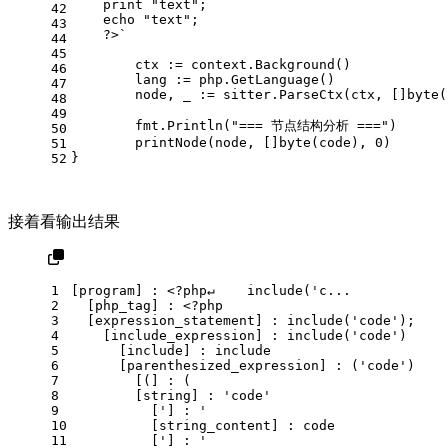
    print "text";
42
    echo "text";
43
    ?>`
44
45
	ctx := context.Background()
46
	lang := php.GetLanguage()
47
	node, _ := sitter.ParseCtx(ctx, []
byte
(
48
49
	fmt.Println(
"=== 节点结构分析 ==="
)
50
	printNode(node, []
byte
(code), 
0
)
51
}
52
接着看输出结果
1
[program] : <?php↵    include('c...
2
  [php_tag] : <?php
3
  [expression_statement] : include('code');
4
    [include_expression] : include('code')
5
      [include] : include
6
      [parenthesized_expression] : ('code')
7
        [(] : (
8
        [string] : 'code'
9
          ['] : '
10
          [string_content] : code
11
          ['] : '