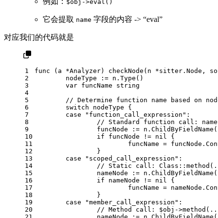
例如：
$obj->eval()
它会提取
字段的内容 -> “eval”
name
对应我们的代码就是
1
func
(a *Analyzer)
 checkNode(n *sitter.Node, so
2
	nodeType := n.Type()
3
var
 funcName 
string
4
5
// Determine function name based on nod
6
switch
 nodeType {
7
case
"function_call_expression"
:
8
// Standard function call: name
9
		funcNode := n.ChildByFieldName(
10
if
 funcNode != 
nil
 {
11
			funcName = funcNode.Co
12
		}
13
case
"scoped_call_expression"
:
14
// Static call: Class::method(.
15
		nameNode := n.ChildByFieldName(
16
if
 nameNode != 
nil
 {
17
			funcName = nameNode.Co
18
		}
19
case
"member_call_expression"
:
20
// Method call: $obj->method(..
21
		nameNode := n.ChildByFieldName(