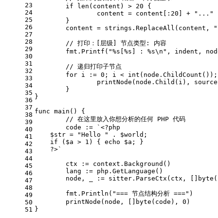
23
if
len
(content) > 
20
 {
24
		content = content[:
20
] + 
"..."
25
	}
26
	content = strings.ReplaceAll(content, 
"
27
28
// 打印：[层级] 节点类型: 内容
29
	fmt.Printf(
"%s[%s] : %s\n"
, indent, nod
30
31
// 递归打印子节点
32
for
 i := 
0
; i < 
int
(node.ChildCount());
33
		printNode(node.Child(i), sourc
34
	}
35
}
36
37
func
main
()
 {
38
// 在这里放入你想分析的任何 PHP 代码
39
	code := 
`<?php
40
    $str = "Hello " . $world;
41
    if ($a > 1) { echo $a; }
42
    ?>`
43
44
	ctx := context.Background()
45
	lang := php.GetLanguage()
46
	node, _ := sitter.ParseCtx(ctx, []
byte
(
47
48
	fmt.Println(
"=== 节点结构分析 ==="
)
49
	printNode(node, []
byte
(code), 
0
)
50
}
51