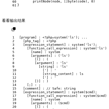
	printNode(node, []
byte
(code), 
0
)
60
}
61
看看输出结果
1
[program] : <?php↵system('ls'); ...
2
  [php_tag] : <?php
3
  [expression_statement] : system('ls');
4
    [function_call_expression] : system('ls')
5
      [name] : system
6
      [arguments] : ('ls')
7
        [(] : (
8
        [argument] : 'ls'
9
          [string] : 'ls'
10
            ['] : '
11
            [string_content] : ls
12
            ['] : '
13
        [)] : )
14
    [;] : ;
15
  [comment] : // Safe: string
16
  [expression_statement] : system($cmd);
17
    [function_call_expression] : system($cmd)
18
      [name] : system
19
      [arguments] : ($cmd)
20
        [(] : (