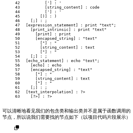
42
          ['] : '
43
          [string_content] : code
44
          ['] : '
45
        [)] : )
46
    [;] : ;
47
  [expression_statement] : print "text";
48
    [print_intrinsic] : print "text"
49
      [print] : print
50
      [encapsed_string] : "text"
51
        ["] : "
52
        [string_content] : text
53
        ["] : "
54
    [;] : ;
55
  [echo_statement] : echo "text";
56
    [echo] : echo
57
    [encapsed_string] : "text"
58
      ["] : "
59
      [string_content] : text
60
      ["] : "
61
    [;] : ;
62
  [text_interpolation] : ?>
63
    [?>] : ?>
可以清晰地看见我们的包含类和输出类并不是属于函数调用的
节点，所以说我们需要找的节点如下（以项目代码片段展示）