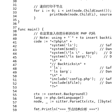
30
31
// 递归打印子节点
32
for
 i := 
0
; i < 
int
(node.ChildCount());
33
		printNode(node.Child(i), sourc
34
	}
35
}
36
37
func
main
()
 {
38
// 在这里放入你想分析的任何 PHP 代码
39
// Note: using + "`" + to insert backti
40
	code := 
"<?php\n"
 +
41
"system('ls');           // Saf
42
"system($cmd);           // Dan
43
"system(\"ls \" . $arg);   // D
44
"system(\"ls $arg\");      // D
45
"\n"
 +
46
"// Backticks\n"
 +
47
"`ls`;                   // Saf
48
"`ls $arg`;              // Dan
49
"\n"
 +
50
"include('config.php');  // Saf
51
"include($file);         // Dan
52
"?>"
53
54
	ctx := context.Background()
55
	lang := php.GetLanguage()
56
	node, _ := sitter.ParseCtx(ctx, []
byte
(
57
58
	fmt.Println(
"=== 节点结构分析 ==="
)
59