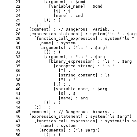
21
        [argument] : $cmd
22
          [variable_name] : $cmd
23
            [$] : $
24
            [name] : cmd
25
        [)] : )
26
    [;] : ;
27
  [comment] : // Dangerous: variab...
28
  [expression_statement] : system("ls " . $arg
29
    [function_call_expression] : system("ls " 
30
      [name] : system
31
      [arguments] : ("ls " . $arg)
32
        [(] : (
33
        [argument] : "ls " . $arg
34
          [binary_expression] : "ls " . $arg
35
            [encapsed_string] : "ls "
36
              ["] : "
37
              [string_content] : ls
38
              ["] : "
39
            [.] : .
40
            [variable_name] : $arg
41
              [$] : $
42
              [name] : arg
43
        [)] : )
44
    [;] : ;
45
  [comment] : // Dangerous: binary...
46
  [expression_statement] : system("ls $arg");
47
    [function_call_expression] : system("ls $a
48
      [name] : system
49
      [arguments] : ("ls $arg")
50
        [(] : (