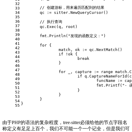
32
// 创建游标，用来遍历匹配到的结果
33
34
	qc := sitter.NewQueryCursor()
35
36
// 执行查询
37
	qc.Exec(q, root)
38
39
	fmt.Println(
"发现的函数定义："
)
40
41
for
 {
42
		match, ok := qc.NextMatch()
43
if
 !ok {
44
break
45
		}
46
47
for
 _, capture := 
range
 match.C
48
if
 q.CaptureNameForId(c
49
				funcName := 
50
				fmt.Printf(
"- 
51
			}
52
		}
53
	}
54
}
55
由于PHP的语法的复杂程度，tree-sitter必须给他的节点字段名
称定义有足足上百个，我们不可能一个一个记全，但是我们可