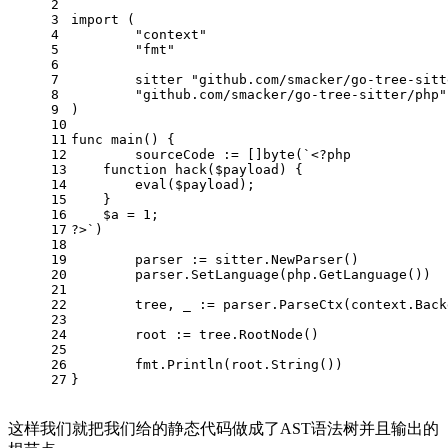
2
3
import
 (
4
"context"
5
"fmt"
6
7
	sitter 
"github.com/smacker/go-tree-sitt
8
"github.com/smacker/go-tree-sitter/php"
9
)
10
11
func
main
()
 {
12
	sourceCode := []
byte
(
`<?php
13
    function hack($payload) {
14
        eval($payload);
15
    }
16
    $a = 1;
17
?>`
)
18
19
	parser := sitter.NewParser()
20
	parser.SetLanguage(php.GetLanguage())
21
22
	tree, _ := parser.ParseCtx(context.Bac
23
24
	root := tree.RootNode()
25
26
	fmt.Println(root.String())
27
}
这样我们就把我们给的静态代码做成了AST语法树并且输出的