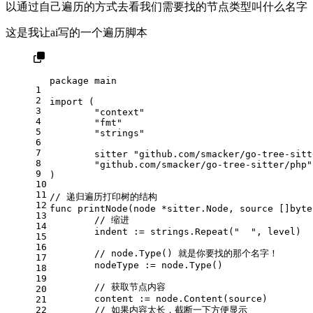
以通过自己遍历的方式去看我们需要找的节点类型叫什么名字
这是我让ai写的一个遍历脚本
package
 main
1
2
import
 (
3
"context"
4
"fmt"
5
"strings"
6
7
	sitter 
"github.com/smacker/go-tree-sitt
8
"github.com/smacker/go-tree-sitter/php"
9
)
10
11
// 递归遍历打印树的结构
12
func
printNode
(node *sitter.Node, source []
byte
13
// 缩进
14
	indent := strings.Repeat(
"  "
, level)
15
16
// node.Type() 就是你要找的那个名字！
17
	nodeType := node.Type()
18
19
// 获取节点内容
20
	content := node.Content(source)
21
22
// 如果内容太长，截断一下方便显示