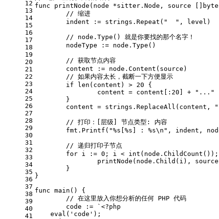
12
func
printNode
(node *sitter.Node, source []
byte
13
// 缩进
14
	indent := strings.Repeat(
"  "
, level)
15
16
// node.Type() 就是你要找的那个名字！
17
	nodeType := node.Type()
18
19
// 获取节点内容
20
	content := node.Content(source)
21
22
// 如果内容太长，截断一下方便显示
23
if
len
(content) > 
20
 {
24
		content = content[:
20
] + 
"..."
25
	}
26
	content = strings.ReplaceAll(content, 
"
27
28
// 打印：[层级] 节点类型: 内容
29
	fmt.Printf(
"%s[%s] : %s\n"
, indent, nod
30
31
// 递归打印子节点
32
for
 i := 
0
; i < 
int
(node.ChildCount());
33
		printNode(node.Child(i), sourc
34
	}
35
}
36
37
func
main
()
 {
38
// 在这里放入你想分析的任何 PHP 代码
39
	code := 
`<?php
40
    eval('code');
41