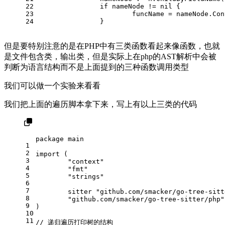
22
if
 nameNode != 
nil
 {
23
			funcName = nameNode.Co
24
		}
但是要特别注意的是在PHP中有三类函数看起来像函数，也就
是文件包含类，输出类，但是实际上在php的AST解析中会被
判断为语言结构而不是上面提到的三种函数调用类型
我们可以做一个实验来看看
我们把上面的遍历脚本拿下来，写上有以上三类的代码
package
 main
1
2
import
 (
3
"context"
4
"fmt"
5
"strings"
6
7
	sitter 
"github.com/smacker/go-tree-sitt
8
"github.com/smacker/go-tree-sitter/php"
9
)
10
11
// 递归遍历打印树的结构