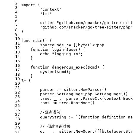
2
import
 (
3
"context"
4
"fmt"
5
6
	sitter 
"github.com/smacker/go-tree-sitt
7
"github.com/smacker/go-tree-sitter/php"
8
)
9
10
func
main
()
 {
11
	sourceCode := []
byte
(
`<?php
12
    function login($user) {
13
        echo "logging in";
14
    }
15
16
    function dangerous_exec($cmd) {
17
        system($cmd);
18
    }
19
?>`
)
20
21
	parser := sitter.NewParser()
22
	parser.SetLanguage(php.GetLanguage())
23
	tree, _ := parser.ParseCtx(context.Bac
24
	root := tree.RootNode()
25
26
//查询语句
27
	queryString := 
`(function_definition na
28
29
// 创建查询对象
30
	q, _ := sitter.NewQuery([]
byte
(queryStr
31