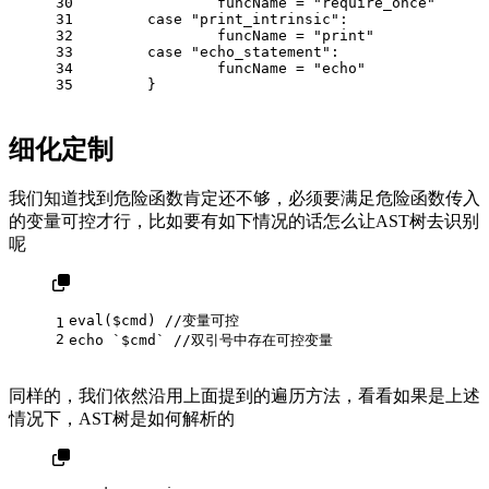
30
		funcName = 
"require_once"
31
case
"print_intrinsic"
:
32
		funcName = 
"print"
33
case
"echo_statement"
:
34
		funcName = 
"echo"
35
	}
细化定制
我们知道找到危险函数肯定还不够，必须要满足危险函数传入
的变量可控才行，比如要有如下情况的话怎么让AST树去识别
呢
eval($cmd) //变量可控
1
2
echo `$cmd` //双引号中存在可控变量
同样的，我们依然沿用上面提到的遍历方法，看看如果是上述
情况下，AST树是如何解析的