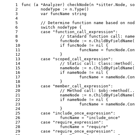
1
func
(a *Analyzer)
 checkNode(n *sitter.Node, so
2
	nodeType := n.Type()
3
var
 funcName 
string
4
5
// Determine function name based on nod
6
switch
 nodeType {
7
case
"function_call_expression"
:
8
// Standard function call: name
9
		funcNode := n.ChildByFieldName(
10
if
 funcNode != 
nil
 {
11
			funcName = funcNode.Co
12
		}
13
case
"scoped_call_expression"
:
14
// Static call: Class::method(.
15
		nameNode := n.ChildByFieldName(
16
if
 nameNode != 
nil
 {
17
			funcName = nameNode.Co
18
		}
19
case
"member_call_expression"
:
20
// Method call: $obj->method(..
21
		nameNode := n.ChildByFieldName(
22
if
 nameNode != 
nil
 {
23
			funcName = nameNode.Co
24
		}
25
case
"include_once_expression"
:
26
		funcName = 
"include_once"
27
case
"require_expression"
:
28
		funcName = 
"require"
29
case
"require_once_expression"
: