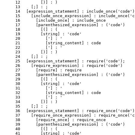
12
        [)] : )
13
    [;] : ;
14
  [expression_statement] : include_once('code')
15
    [include_once_expression] : include_once('c
16
      [include_once] : include_once
17
      [parenthesized_expression] : ('code')
18
        [(] : (
19
        [string] : 'code'
20
          ['] : '
21
          [string_content] : code
22
          ['] : '
23
        [)] : )
24
    [;] : ;
25
  [expression_statement] : require('code');
26
    [require_expression] : require('code')
27
      [require] : require
28
      [parenthesized_expression] : ('code')
29
        [(] : (
30
        [string] : 'code'
31
          ['] : '
32
          [string_content] : code
33
          ['] : '
34
        [)] : )
35
    [;] : ;
36
  [expression_statement] : require_once('code')
37
    [require_once_expression] : require_once('c
38
      [require_once] : require_once
39
      [parenthesized_expression] : ('code')
40
        [(] : (
41
        [string] : 'code'