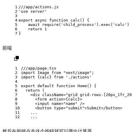
1
///app/actions.js
2
'use server'
3
4
export
async
function
calc
(
) {
5
await
require
(
'child_process'
).
exec
(
'calc'
)
6
return
1
7
}
前端
1
///app/page.tsx
2
import
Image
from
"next/image"
;
3
import
 {calc} 
from
'./actions'
4
5
export
default
function
Home
(
) {
6
return
 (
7
    <div className="grid grid-rows-[20px_1fr_20
8
      <form action={calc}>
9
      <input name="name" />
10
      <button type="submit">Submit</button>
11
    ...
12
    ...
然后在前端点击这个按钮就可以弹出计算器