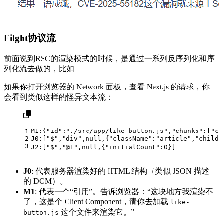
Filght协议流
前面说到RSC的渲染模式的时候，是通过一系列反序列化和序
列化流去做的，比如
如果你打开浏览器的 Network 面板，查看 Next.js 的请求，你
会看到类似这样的怪异文本流：
M1
:
{
"id"
:
"./src/app/like-button.js"
,
"chunks"
:
[
"c
1
2
J0
:
[
"$"
,
"div"
,
null
,
{
"className"
:
"article"
,
"child
3
J2
:
[
"$"
,
"@1"
,
null
,
{
"initialCount"
:
0
}
]
J0
: 代表服务器渲染好的 HTML 结构（类似 JSON 描述
的 DOM）。
M1
: 代表一个“引用”。告诉浏览器：“这块地方我渲染不
了，这是个 Client Component，请你去加载
like-
这个文件来渲染它。”
button.js