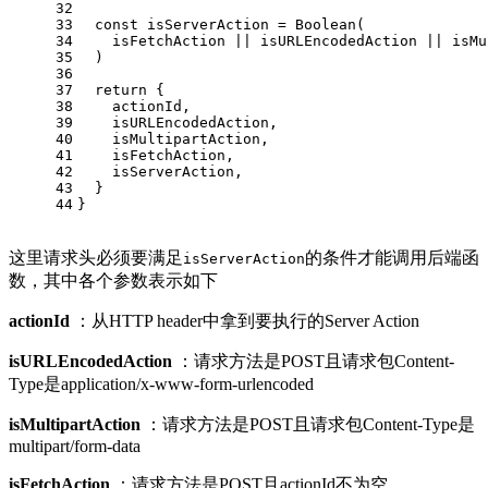
32
33
const
 isServerAction = 
Boolean
(
34
    isFetchAction || isURLEncodedAction || isMu
35
  )
36
37
return
 {
38
    actionId,
39
    isURLEncodedAction,
40
    isMultipartAction,
41
    isFetchAction,
42
    isServerAction,
43
  }
44
}
这里请求头必须要满足
的条件才能调用后端函
isServerAction
数，其中各个参数表示如下
actionId
：从HTTP header中拿到要执行的Server Action
isURLEncodedAction
：请求方法是POST且请求包Content-
Type是application/x-www-form-urlencoded
isMultipartAction
：请求方法是POST且请求包Content-Type是
multipart/form-data
isFetchAction
：请求方法是POST且actionId不为空