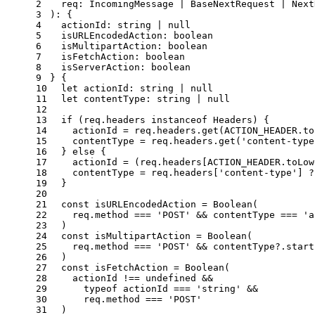
2
  req: IncomingMessage | BaseNextRequest | Next
3
): {
4
actionId
: string | 
null
5
isURLEncodedAction
: boolean
6
isMultipartAction
: boolean
7
isFetchAction
: boolean
8
isServerAction
: boolean
9
} {
10
let
actionId
: string | 
null
11
let
contentType
: string | 
null
12
13
if
 (req.
headers
instanceof
Headers
) {
14
    actionId = req.
headers
.
get
(
ACTION_HEADER
.
to
15
    contentType = req.
headers
.
get
(
'content-type
16
  } 
else
 {
17
    actionId = (req.
headers
[
ACTION_HEADER
.
toLow
18
    contentType = req.
headers
[
'content-type'
] ?
19
  }
20
21
const
 isURLEncodedAction = 
Boolean
(
22
    req.
method
 === 
'POST'
 && contentType === 
'a
23
  )
24
const
 isMultipartAction = 
Boolean
(
25
    req.
method
 === 
'POST'
 && contentType?.
start
26
  )
27
const
 isFetchAction = 
Boolean
(
28
    actionId !== 
undefined
 &&
29
typeof
 actionId === 
'string'
 &&
30
      req.
method
 === 
'POST'
31
  )