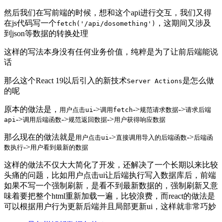
然后我们在写前端的时候，想和这个api进行交互，我们又得
在js代码写一个
，这期间又涉及
fetch('/api/dosomething')
到json等数据的转换处理
这样的写法本身没有任何业务价值，纯粹是为了让前后端能说
话
那么这个React 19以后引入的新技术
是怎么做
Server Actions
的呢
原本的做法是，
->
->
->
用户点击ui
调用fetch
规范请求数据
请求后端
->
->
->
api
调用后端函数
规范返回数据
用户获得响应数据
那么现在的做法就是
->
->
用户点击ui
直接调用导入的后端函数
后端函
->
数执行
用户看到最新的数据
这样的做法不仅大大简化了开发，还解决了一个长期以来比较
头痛的问题，比如用户点击ui让后端执行写入数据库后，前端
如果不写一个强制刷新，是看不到最新数据的，强制刷新又意
味着要把整个html重新加载一遍，比较浪费，而react的做法是
可以根据用户行为更新后端并且局部更新ui，这样就非常巧妙