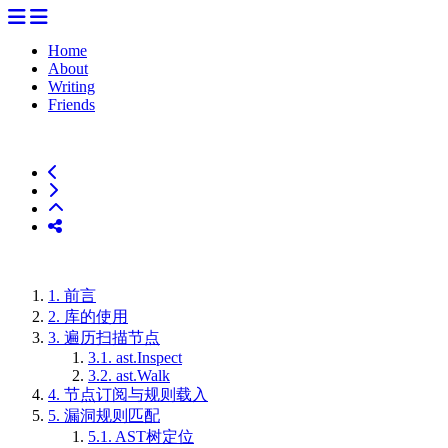
Home
About
Writing
Friends
1.
前言
2.
库的使用
3.
遍历扫描节点
3.1.
ast.Inspect
3.2.
ast.Walk
4.
节点订阅与规则载入
5.
漏洞规则匹配
5.1.
AST树定位