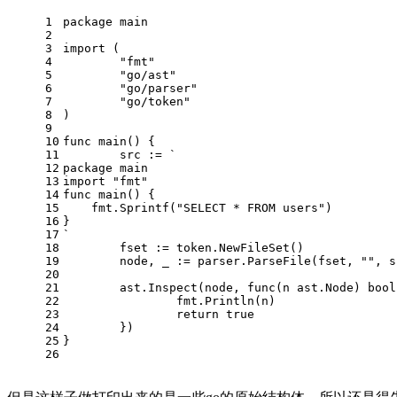
1
package
 main
2
3
import
 (
4
"fmt"
5
"go/ast"
6
"go/parser"
7
"go/token"
8
)
9
10
func
main
()
 {
11
	src := 
`
12
package main
13
import "fmt"
14
func main() {
15
    fmt.Sprintf("SELECT * FROM users")
16
}
17
`
18
	fset := token.NewFileSet()
19
	node, _ := parser.ParseFile(fset, 
""
, s
20
21
	ast.Inspect(node, 
func
(n ast.Node)
bool
22
		fmt.Println(n)
23
return
true
24
	})
25
}
26