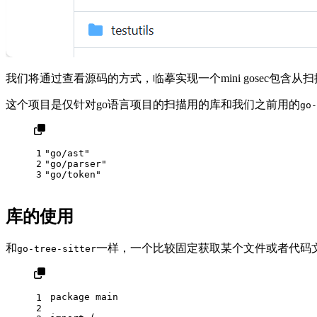
我们将通过查看源码的方式，临摹实现一个mini gosec包
这个项目是仅针对go语言项目的扫描用的库和我们之前用的
go-
1
"go/ast"
2
"go/parser"
3
"go/token"
库的使用
和
一样，一个比较固定获取某个文件或者代码文
go-tree-sitter
package
 main
1
2