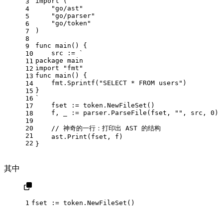
import
 (
3
"go/ast"
4
"go/parser"
5
"go/token"
6
)
7
8
func
main
()
 {
9
    src := 
`
10
package main
11
import "fmt"
12
func main() {
13
    fmt.Sprintf("SELECT * FROM users")
14
}
15
`
16
    fset := token.NewFileSet()
17
    f, _ := parser.ParseFile(fset, 
""
, src, 
0
)
18
19
20
// 神奇的一行：打印出 AST 的结构
21
    ast.Print(fset, f)
22
}
其中
1
fset := token.NewFileSet()