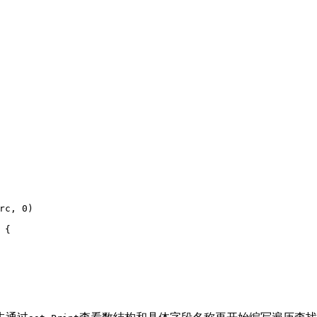
rc, 
0
)
 {